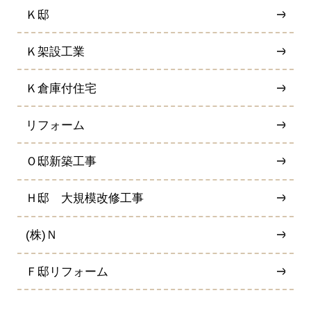
Ｋ邸
Ｋ架設工業
Ｋ倉庫付住宅
リフォーム
Ｏ邸新築工事
Ｈ邸 大規模改修工事
(株)Ｎ
Ｆ邸リフォーム