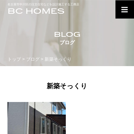
≡
名古屋市中川区の注文住宅などを設計施工する工務店
BC HOMES
BLOG
ブログ
トップ
>
ブログ
> 新築そっくり
新築そっくり