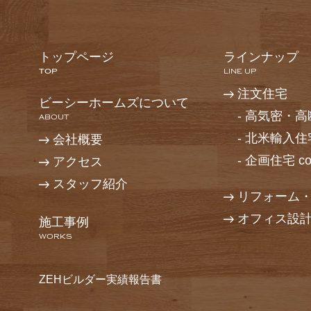
トップページ
ラインナップ
TOP
LINE UP
注文住宅
ビーシーホームズについて
-
高気密・高断
ABOUT
-
北米輸入住
会社概要
-
企画住宅 cot
アクセス
スタッフ紹介
リフォーム
オフィス設
施工事例
WORKS
ZEHビルダー実績報告書