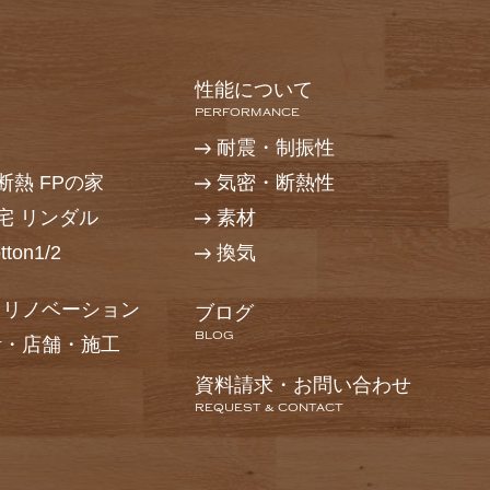
性能について
PERFORMANCE
耐震・制振性
熱 FPの家
気密・断熱性
宅 リンダル
素材
ton1/2
換気
・リノベーション
ブログ
BLOG
計・店舗・施工
資料請求・お問い合わせ
REQUEST & CONTACT