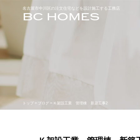
名古屋市中川区の注文住宅などを設計施工する工務店
BC HOMES
トップ
>
ブログ
> Ｋ架設工業 管理棟 新築工事2