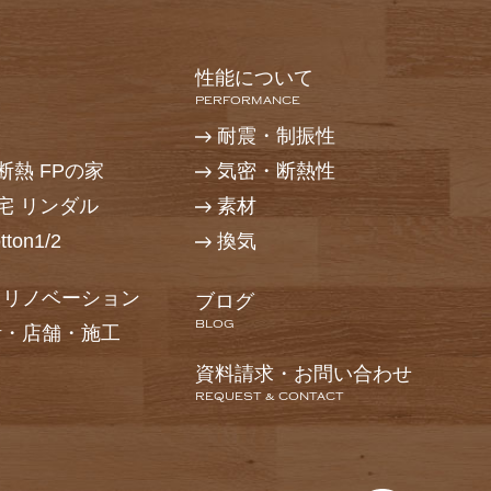
性能について
PERFORMANCE
耐震・制振性
熱 FPの家
気密・断熱性
宅 リンダル
素材
ton1/2
換気
・リノベーション
ブログ
BLOG
計・店舗・施工
資料請求・お問い合わせ
REQUEST & CONTACT