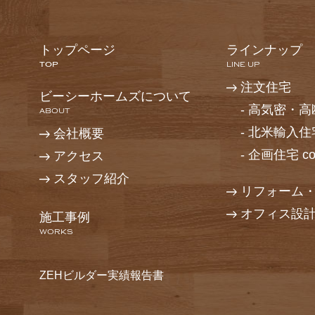
トップページ
ラインナップ
TOP
LINE UP
注文住宅
ビーシーホームズについて
-
高気密・高断
ABOUT
-
北米輸入住
会社概要
-
企画住宅 cot
アクセス
スタッフ紹介
リフォーム
オフィス設
施工事例
WORKS
ZEHビルダー実績報告書